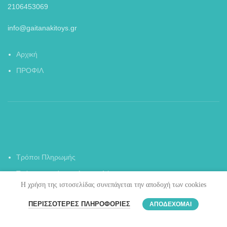
2106453069
info@gaitanakitoys.gr
Αρχική
ΠΡΟΦΙΛ
Τρόποι Πληρωμής
Τρόποι και κόστος Αποστολής
Η χρήση της ιστοσελίδας συνεπάγεται την αποδοχή των cookies
Πολιτική Ασφαλείας
0
ΠΕΡΙΣΣΌΤΕΡΕΣ ΠΛΗΡΟΦΟΡΊΕΣ
ΑΠΟΔΈΧΟΜΑΙ
Πολιτική επιστροφών και αλλαγών
Καλάθι
Ο λογαριασμός μου