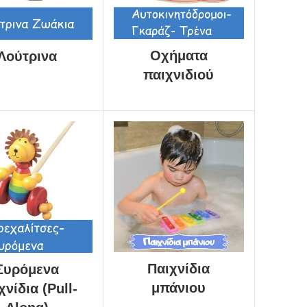
Οχήματα
Λούτρινα
παιχνιδιού
Παιχνίδια
Συρόμενα
μπάνιου
χνίδια (Pull-