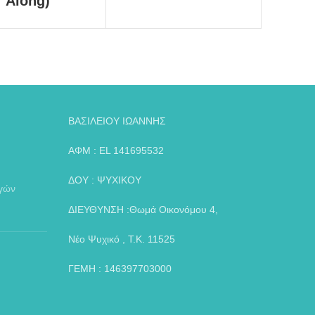
Along)
ΒΑΣΙΛΕΙΟΥ ΙΩΑΝΝΗΣ
ΑΦΜ : EL 141695532
ΔΟΥ : ΨΥΧΙΚΟΥ
αγών
ΔΙΕΥΘΥΝΣΗ :Θωμά Οικονόμου 4,
Νέο Ψυχικό , Τ.Κ. 11525
ΓΕΜΗ : 146397703000