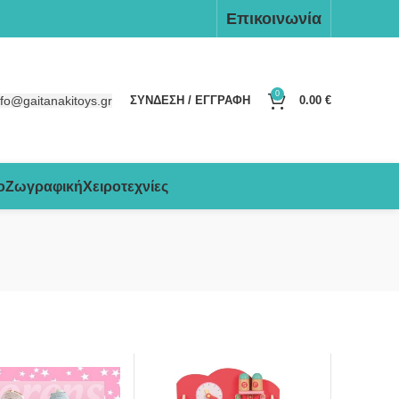
Επικοινωνία
0
nfo@gaitanakitoys.gr
ΣΥΝΔΕΣΗ / ΕΓΓΡΑΦΗ
0.00
€
ο
Ζωγραφική
Χειροτεχνίες