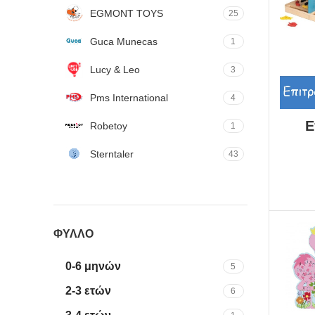
EGMONT TOYS
25
Guca Munecas
1
Lucy & Leo
3
Pms International
4
Ε
Robetoy
1
Sterntaler
43
ΦΥΛΛΟ
0-6 μηνών
5
2-3 ετών
6