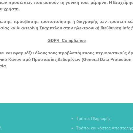
 των προσώπων που ασκούν τη γονική τους μέριμνα. Η Επιχείρη
υ χρήστη.
ρωσης, πρόσβασης, τροποποίησης ή διαγραφής των προσωπικών
ίας κα Αικατερίνη Σκαρπέλου στην ηλεκτρονική διεύθυνση info@ga
GDPR Compliance
ήσει και εφαρμόζει όλους τους προβλεπόμενους περιοριστικούς 
κό Κανονισμό Προστασίας Δεδομένων (General Data Protection R
σία.
Τρόποι Πληρωμής
Λ
Τρόποι και κόστος Αποστολής