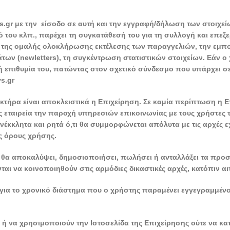
ys.gr με την είσοδο σε αυτή και την εγγραφή/δήλωση των στοιχε
νό του κλπ., παρέχει τη συγκατάθεσή του για τη συλλογή και επεξ
 της ομαλής ολοκλήρωσης εκτέλεσης των παραγγελιών, την εμπ
ν (newletters), τη συγκέντρωση στατιστικών στοιχείων. Εάν ο
ή επιθυμία του, πατώντας στον σχετικό σύνδεσμο που υπάρχει 
s.gr
ρα είναι αποκλειστικά η Επιχείρηση. Σε καμία περίπτωση η Επ
ταιρεία την παροχή υπηρεσιών επικοινωνίας με τους χρήστες τ
νέκκλητα και ρητά ό,τι θα συμμορφώνεται απόλυτα με τις αρχές ε
ς όρους χρήσης.
εν θα αποκαλύψει, δημοσιοποιήσει, πωλήσει ή ανταλλάξει τα πρ
ται να κοινοποιηθούν στις αρμόδιες δικαστικές αρχές, κατόπιν 
 για το χρονικό διάστημα που ο χρήστης παραμένει εγγεγραμμένο
ύν ή να χρησιμοποιούν την Ιστοσελίδα της Επιχείρησης ούτε να