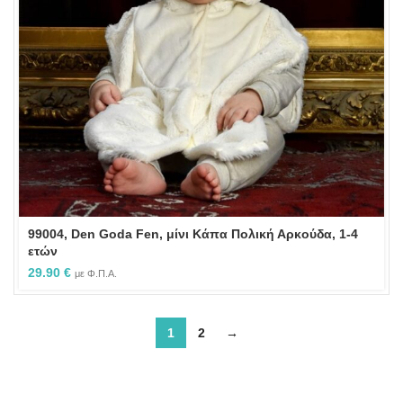
99004, Den Goda Fen, μίνι Κάπα Πολική Αρκούδα, 1-4
ετών
29.90
€
με Φ.Π.Α.
1
2
→