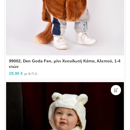
99002, Den Goda Fen, μίνι Χνουδωτή Κάπα, Αλεπού, 1-4
ετών
29.90
€
με Φ.Π.Α.