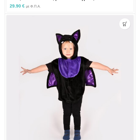
29.90
€
με Φ.Π.Α.