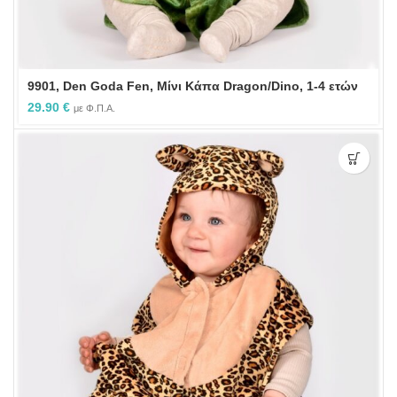
9901, Den Goda Fen, Μίνι Κάπα Dragon/Dino, 1-4 ετών
29.90
€
με Φ.Π.Α.