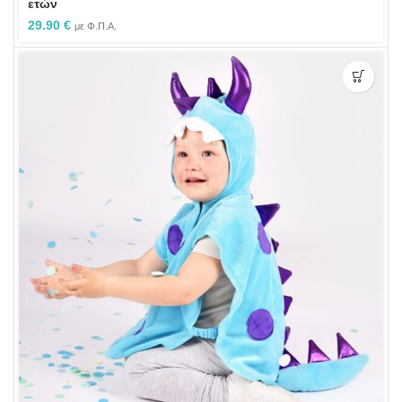
ετών
29.90
€
με Φ.Π.Α.