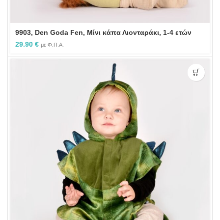
9903, Den Goda Fen, Μίνι κάπα Λιονταράκι, 1-4 ετών
29.90
€
με Φ.Π.Α.