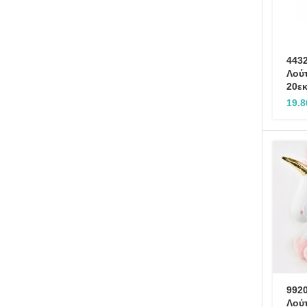
443
Λούτ
20ε
19.
9920
Λού