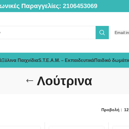
ωνικές Παραγγελίες:
2106453069
Email:i
ά
Ξύλινα Παιχνίδια
S.T.E.A.M. – Εκπαιδευτικά
Παιδικό δωμάτι
Λούτρινα
Προβολή
12