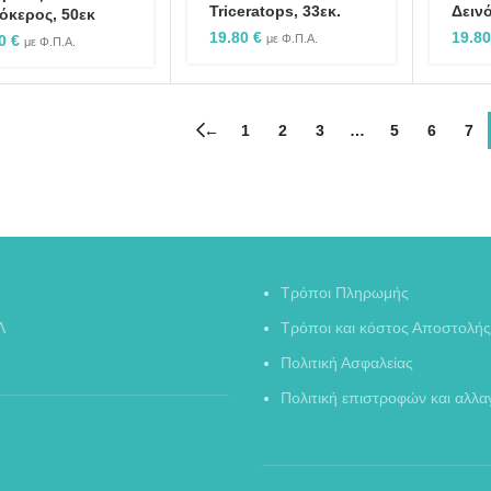
Triceratops, 33εκ.
Δειν
όκερος, 50εκ
19.80
€
19.8
90
€
με Φ.Π.Α.
με Φ.Π.Α.
←
1
2
3
…
5
6
7
Τρόποι Πληρωμής
Λ
Τρόποι και κόστος Αποστολής
Πολιτική Ασφαλείας
Πολιτική επιστροφών και αλλ