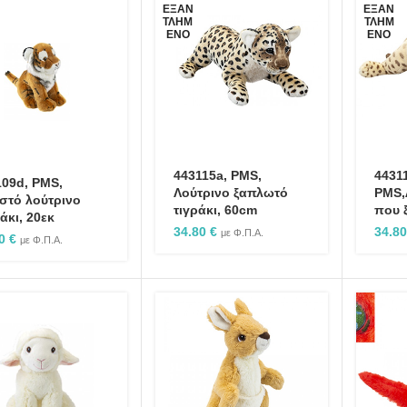
ΕΞΑΝ
ΕΞΑΝ
ΤΛΗΜ
ΤΛΗΜ
ΈΝΟ
ΈΝΟ
443115a, PMS,
4431
09d, PMS,
Λούτρινο ξαπλωτό
PMS,
στό λούτρινο
τιγράκι, 60cm
που 
άκι, 20εκ
34.80
€
34.8
με Φ.Π.Α.
80
€
με Φ.Π.Α.