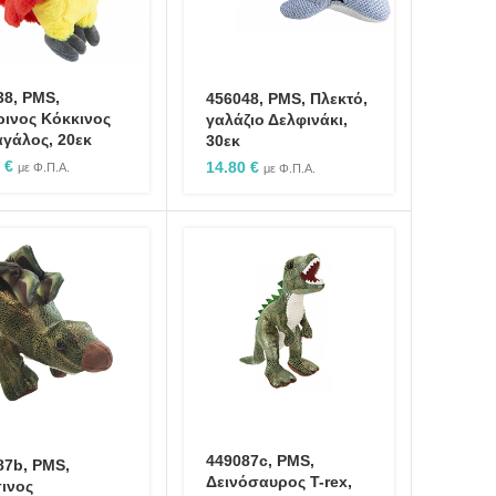
38, PMS,
456048, PMS, Πλεκτό,
ρινος Κόκκινος
γαλάζιο Δελφινάκι,
γάλος, 20εκ
30εκ
0
€
14.80
€
με Φ.Π.Α.
με Φ.Π.Α.
449087c, PMS,
87b, PMS,
Δεινόσαυρος T-rex,
ινος