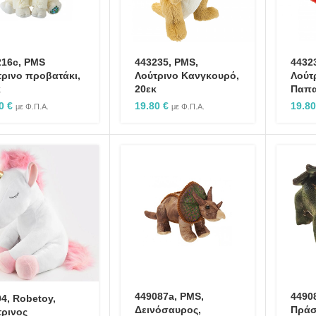
4432
216c, PMS
443235, PMS,
Λούτ
ρινο προβατάκι,
Λούτρινο Κανγκουρό,
Παπα
κ
20εκ
19.8
80
€
19.80
€
με Φ.Π.Α.
με Φ.Π.Α.
449087a, PMS,
4490
4, Robetoy,
Δεινόσαυρος,
Πράσ
τρινος