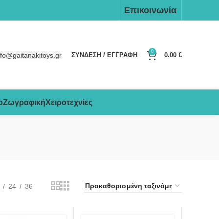
Επικοινωνία
0
nfo@gaitanakitoys.gr
ΣΥΝΔΕΣΗ / ΕΓΓΡΑΦΗ
0.00
€
ο
Ζωγραφική
Χειροτεχνίες
24
36