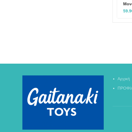
Μον
59.
Αρχική
ΠΡΟΦΙ