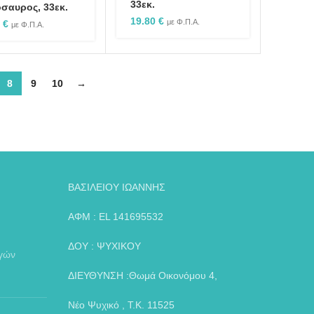
33εκ.
όσαυρος, 33εκ.
19.80
€
με Φ.Π.Α.
0
€
με Φ.Π.Α.
8
9
10
→
ΒΑΣΙΛΕΙΟΥ ΙΩΑΝΝΗΣ
ΑΦΜ : EL 141695532
ΔΟΥ : ΨΥΧΙΚΟΥ
αγών
ΔΙΕΥΘΥΝΣΗ :Θωμά Οικονόμου 4,
Νέο Ψυχικό , Τ.Κ. 11525