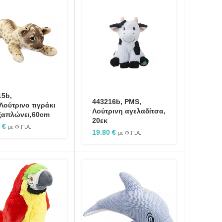
15b,
443216b, PMS,
Λούτρινο τιγράκι
Λούτρινη αγελαδίτσα,
ξαπλώνει,60cm
20εκ
0
€
με Φ.Π.Α.
19.80
€
με Φ.Π.Α.