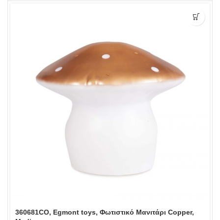
360681CO, Egmont toys, Φωτιστικό Μανιτάρι Copper,