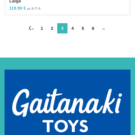
Large
119.90
€
με Φ.Π.Α.
←
1
2
3
4
5
6
→