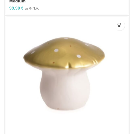
Medium
99.90
€
με Φ.Π.Α.