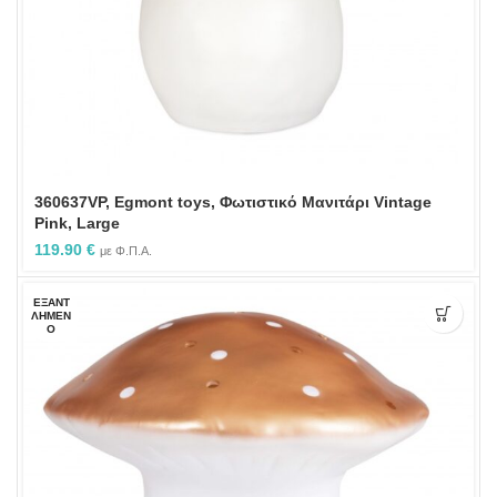
360637VP, Egmont toys, Φωτιστικό Μανιτάρι Vintage
Pink, Large
119.90
€
με Φ.Π.Α.
ΕΞΑΝΤ
ΛΗΜΈΝ
Ο