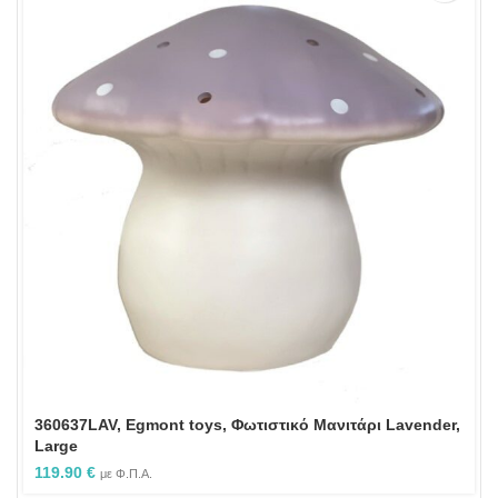
360637LAV, Egmont toys, Φωτιστικό Μανιτάρι Lavender,
Large
119.90
€
με Φ.Π.Α.