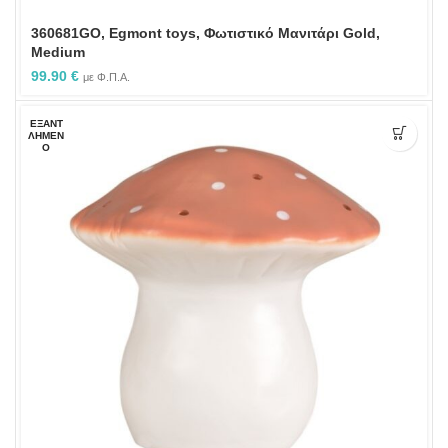
360681GO, Egmont toys, Φωτιστικό Μανιτάρι Gold,
Medium
99.90
€
με Φ.Π.Α.
ΕΞΑΝΤ
ΛΗΜΈΝ
Ο