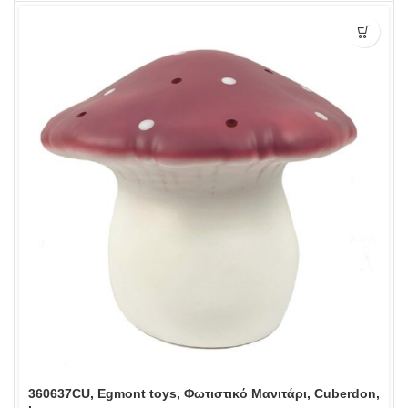
360637CU, Egmont toys, Φωτιστικό Μανιτάρι, Cuberdon,