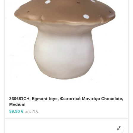
360681CH, Egmont toys, Φωτιστικό Μανιτάρι Chocolate,
Medium
99.90
€
με Φ.Π.Α.