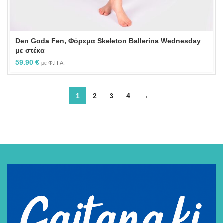
Den Goda Fen, Φόρεμα Skeleton Ballerina Wednesday
με στέκα
59.90
€
με Φ.Π.Α.
1
2
3
4
→