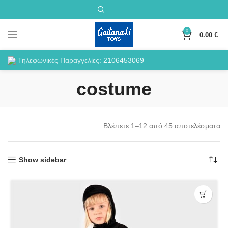
0
0.00
€
Τηλεφωνικές Παραγγελίες:
2106453069
costume
Βλέπετε 1–12 από 45 αποτελέσματα
Show sidebar