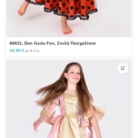
66631, Den Goda Fen, Στολή Πασχαλίτσα
44.90
€
με Φ.Π.Α.