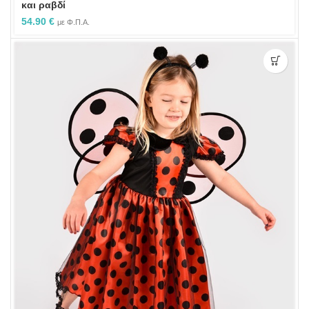
και ραβδί
54.90
€
με Φ.Π.Α.