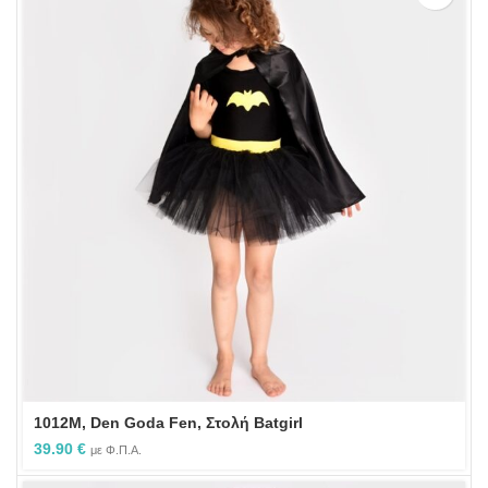
1012M, Den Goda Fen, Στολή Batgirl
39.90
€
με Φ.Π.Α.