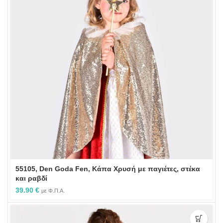
55105, Den Goda Fen, Κάπα Χρυσή με παγιέτες, στέκα
και ραβδί
39.90
€
με Φ.Π.Α.