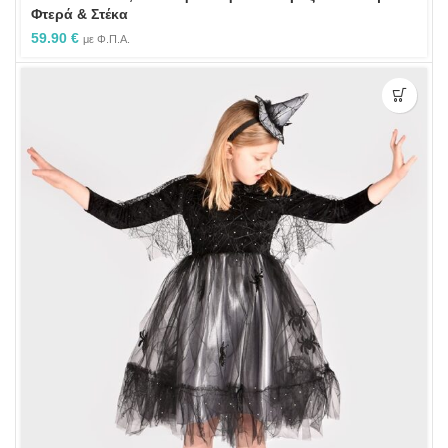
Φτερά & Στέκα
59.90
€
με Φ.Π.Α.