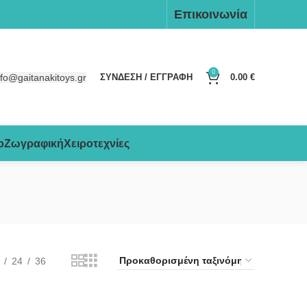
Επικοινωνία
0
nfo@gaitanakitoys.gr
ΣΥΝΔΕΣΗ / ΕΓΓΡΑΦΗ
0.00
€
ο
Ζωγραφική
Χειροτεχνίες
24
36