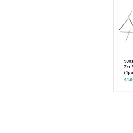
5801
Σετ
(4pc
44.