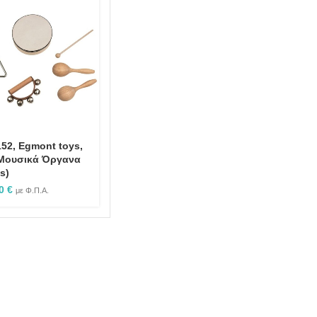
52, Egmont toys,
 Μουσικά Όργανα
s)
90
€
με Φ.Π.Α.