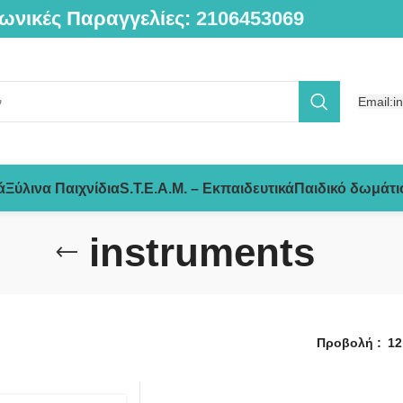
ωνικές Παραγγελίες:
2106453069
Email:i
ά
Ξύλινα Παιχνίδια
S.T.E.A.M. – Εκπαιδευτικά
Παιδικό δωμάτι
instruments
Προβολή
12