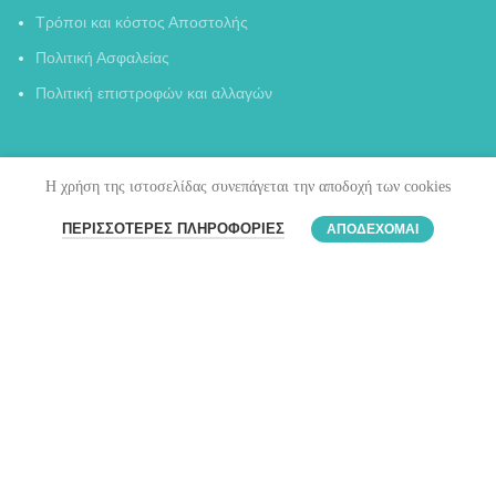
Τρόποι και κόστος Αποστολής
Πολιτική Ασφαλείας
Πολιτική επιστροφών και αλλαγών
Η χρήση της ιστοσελίδας συνεπάγεται την αποδοχή των cookies
0
ΠΕΡΙΣΣΌΤΕΡΕΣ ΠΛΗΡΟΦΟΡΊΕΣ
ΑΠΟΔΈΧΟΜΑΙ
Filters
Καλάθι
Ο λογαριασμός μου
ΒΑΣΙΛΕΙΟΥ ΙΩΑΝΝΗΣ
ΑΦΜ : EL 141695532
ΔΟΥ : ΨΥΧΙΚΟΥ
ΔΙΕΥΘΥΝΣΗ :Θωμά Οικονόμου 4,
Νέο Ψυχικό , Τ.Κ. 11525