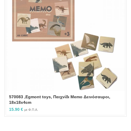
570083 ,Egmont toys, Παιχνίδι Memo Δεινόσαυροι,
18x18x4cm
15.90
€
με Φ.Π.Α.