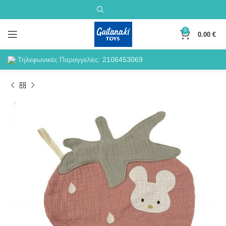
0
0.00
€
Τηλεφωνικές Παραγγελίες:
2106453069