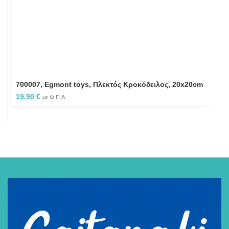
700007, Egmont toys, Πλεκτός Κροκόδειλος, 20x20cm
19.90
€
με Φ.Π.Α.