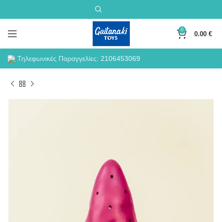
0
0.00
€
Τηλεφωνικές Παραγγελίες:
2106453069