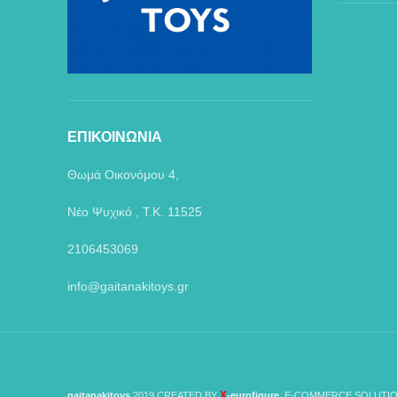
ΕΠΙΚΟΙΝΩΝΙΑ
Θωμά Οικονόμου 4,
Νέο Ψυχικό , Τ.Κ. 11525
2106453069
info@gaitanakitoys.gr
X
gaitanakitoys
2019 CREATED BY
-eurofigure
. E-COMMERCE SOLUTIO