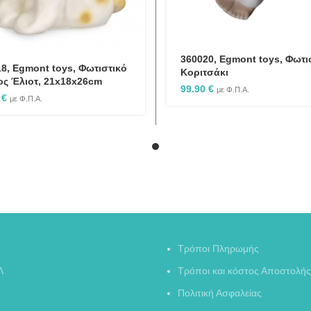
360020, Egmont toys, Φωτι
8, Egmont toys, Φωτιστικό
Κοριτσάκι
ος Έλιοτ, 21x18x26cm
99.90
€
με Φ.Π.Α.
0
€
με Φ.Π.Α.
Τρόποι Πληρωμής
Λ
Τρόποι και κόστος Αποστολής
Πολιτική Ασφαλείας