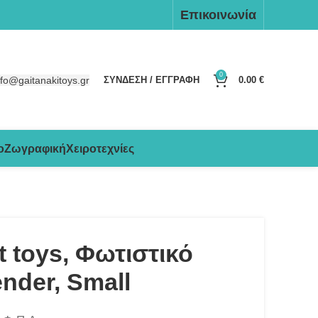
Επικοινωνία
0
nfo@gaitanakitoys.gr
ΣΥΝΔΕΣΗ / ΕΓΓΡΑΦΗ
0.00
€
ο
Ζωγραφική
Χειροτεχνίες
 toys, Φωτιστικό
nder, Small