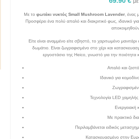
69.90
€
με
Με το
φωτάκι νυκτός Small Mushroom Lavender
, ένας 
Προσφέρει ένα πολύ απαλό και διακριτικό φως, ιδανικό γι
αποκοιμηθούν
Είτε είναι αναμμένο είτε σβηστό, το χαριτωμένο μανιτάρι
δωμάτιο. Είναι ζωγραφισμένο στο χέρι και κατασκευ
εργοστάσιο της Heico, γνωστό για την ποιότητα 
Απαλό και ζεστ
Ιδανικό για κομοδίν
Ζωγραφισμένο
Τεχνολογία LED χαμηλής
Ενεργειακή 
Με πρακτικό δια
Περιλαμβάνεται ειδικός μετασχημ
Κατασκευασμένο στην Ευρώ