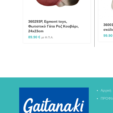
360293P, Egmont toys,
36001
Φωτιστικό Γάτα Ροζ Κουβάρι,
σκύλ
24x23cm
99.9
89.90
€
με Φ.Π.Α.
Αρχική
ΠΡΟΦΙ