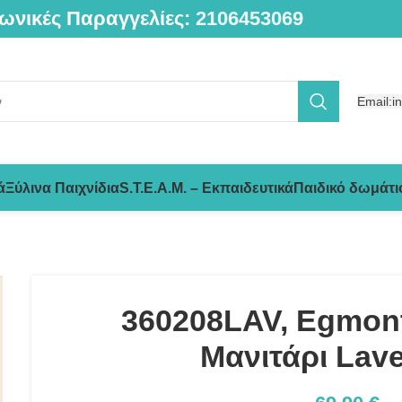
ωνικές Παραγγελίες:
2106453069
Email:i
ά
Ξύλινα Παιχνίδια
S.T.E.A.M. – Εκπαιδευτικά
Παιδικό δωμάτι
360208LAV, Egmont
Μανιτάρι Lave