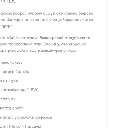
 Φ.Π.Α.
μαγικός κόσμος ονείρων ανοίγει στο παιδικό δωμάτιο.
α να βοηθήσει τα μικρά παιδιά να χαλαρώσουν και να
 ήρεμα.
 αποτελεί ένα υπέροχο διακοσμητικό στοιχείο για το
ασμένο παραδοσιακά στην Ευρώπη, στο γερμανικό
και την ασφάλεια των παιδικών φωτιστικών.
ό φως νυκτός
ο, ράφι ή δάπεδο
 στο χέρι
 κατανάλωσης (1.5W)
κλάση Α+
κόπτη on/off
ατιστής για μέγιστη ασφάλεια
πη (Heico – Γερμανία)