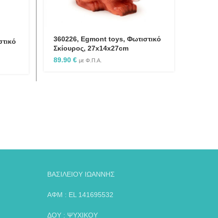
360226, Egmont toys, Φωτιστικό
στικό
Σκίουρος, 27x14x27cm
89.90
€
με Φ.Π.Α.
ΒΑΣΙΛΕΙΟΥ ΙΩΑΝΝΗΣ
ΑΦΜ : EL 141695532
ΔΟΥ : ΨΥΧΙΚΟΥ