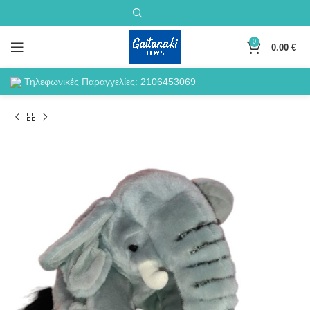
0
0.00
€
Τηλεφωνικές Παραγγελίες:
2106453069