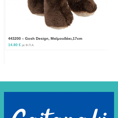
443200 – Gosh Design, Μαϊμουδάκι,17cm
14.80
€
με Φ.Π.Α.