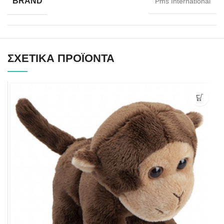
BRAND
Pms International
ΣΧΕΤΙΚΆ ΠΡΟΪΌΝΤΑ