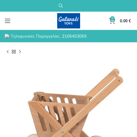
0
0.00
€
Τηλεφωνικές Παραγγελίες:
2106453069