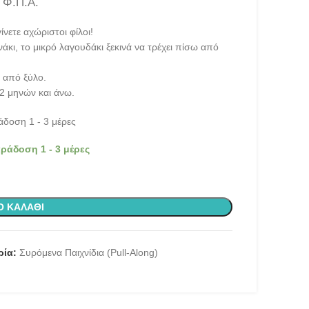
 Φ.Π.Α.
νετε αχώριστοι φίλοι!
άκι, το μικρό λαγουδάκι ξεκινά να τρέχει πίσω από
 από ξύλο.
12 μηνών και άνω.
δοση 1 - 3 μέρες
ράδοση 1 - 3 μέρες
Ο ΚΑΛΆΘΙ
ρία:
Συρόμενα Παιχνίδια (Pull-Along)