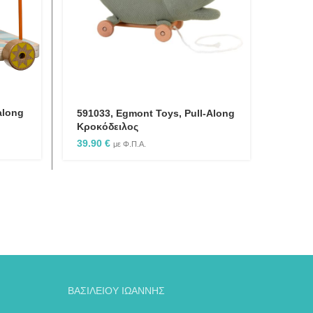
along
591033, Egmont Toys, Pull-Along
Κροκόδειλος
39.90
€
με Φ.Π.Α.
ΒΑΣΙΛΕΙΟΥ ΙΩΑΝΝΗΣ