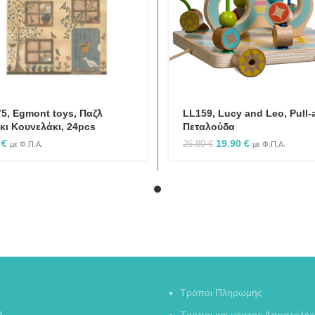
5, Egmont toys, Παζλ
LL159, Lucy and Leo, Pull-
κι Κουνελάκι, 24pcs
Πεταλούδα
Original
Η
0
€
19.90
€
26.80
€
με Φ.Π.Α.
με Φ.Π.Α.
price
τρέχουσα
was:
τιμή
26.80 €.
είναι:
19.90 €.
Τρόποι Πληρωμής