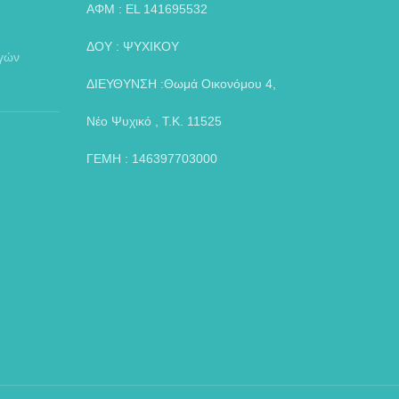
ΑΦΜ : EL 141695532
ΔΟΥ : ΨΥΧΙΚΟΥ
αγών
ΔΙΕΥΘΥΝΣΗ :Θωμά Οικονόμου 4,
Νέο Ψυχικό , Τ.Κ. 11525
ΓΕΜΗ : 146397703000