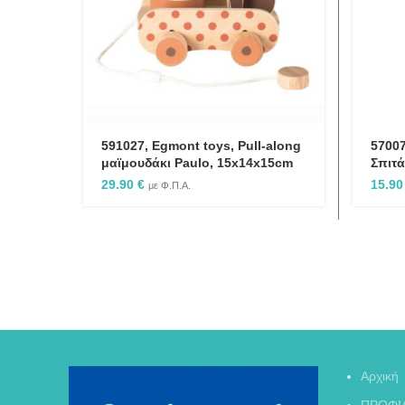
591027, Egmont toys, Pull-along
57007
μαϊμουδάκι Paulo, 15x14x15cm
Σπιτά
29.90
€
15.9
με Φ.Π.Α.
Αρχική