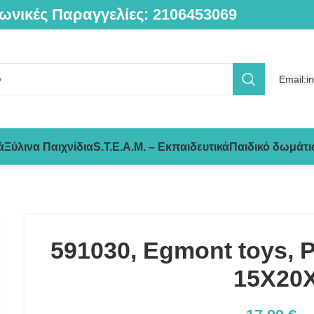
ωνικές Παραγγελίες:
2106453069
Email:i
ά
Ξύλινα Παιχνίδια
S.T.E.A.M. – Εκπαιδευτικά
Παιδικό δωμάτι
591030, Egmont toys, P
15X20