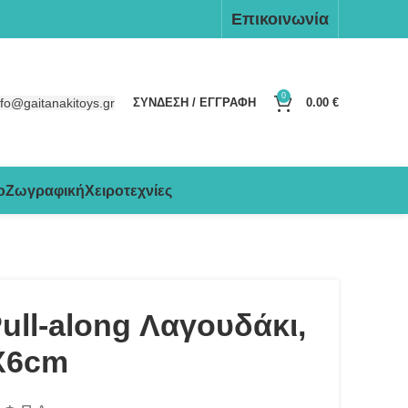
Επικοινωνία
0
nfo@gaitanakitoys.gr
ΣΥΝΔΕΣΗ / ΕΓΓΡΑΦΗ
0.00
€
ο
Ζωγραφική
Χειροτεχνίες
ull-along Λαγουδάκι,
X6cm