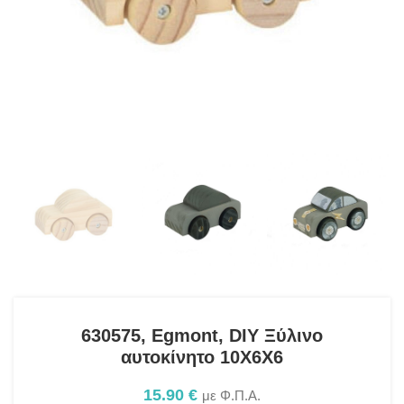
630575, Egmont, DIY Ξύλινο
αυτοκίνητο 10X6X6
15.90
€
με Φ.Π.Α.