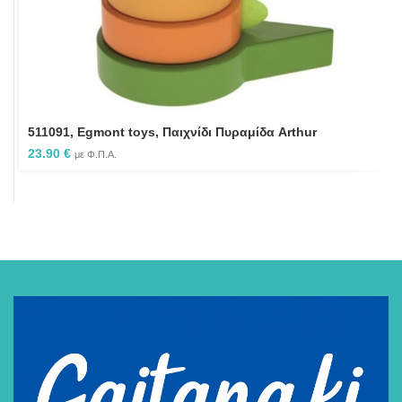
511091, Egmont toys, Παιχνίδι Πυραμίδα Arthur
23.90
€
με Φ.Π.Α.