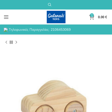
0
0.00
€
Τηλεφωνικές Παραγγελίες:
2106453069