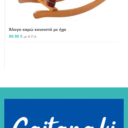
Άλογο καρώ κουνιστό με ήχο
89.90
€
με Φ.Π.Α.