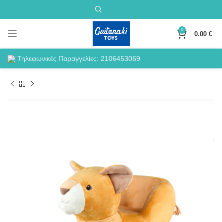
0
0.00
€
Τηλεφωνικές Παραγγελίες:
2106453069