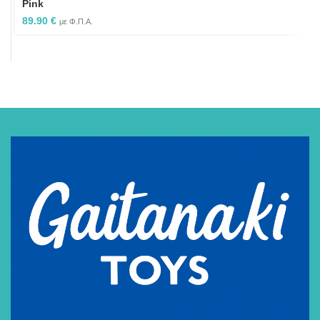
Pink
89.90
€
με Φ.Π.Α.