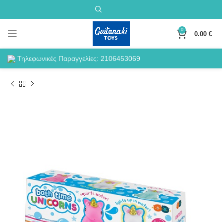
0
0.00
€
Τηλεφωνικές Παραγγελίες:
2106453069