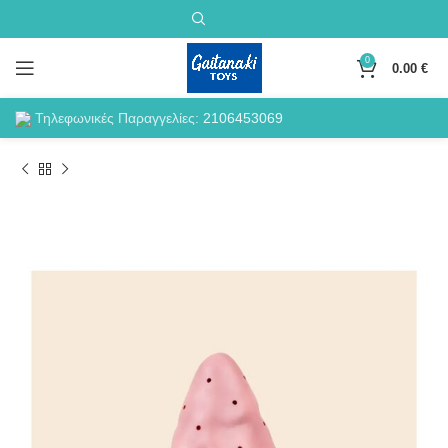
0
0.00
€
Τηλεφωνικές Παραγγελίες:
2106453069