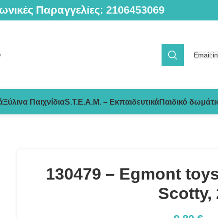
ωνικές Παραγγελίες:
2106453069
Email:i
ά
Ξύλινα Παιχνίδια
S.T.E.A.M. – Εκπαιδευτικά
Παιδικό δωμάτι
130479 – Egmont toys
Scotty,