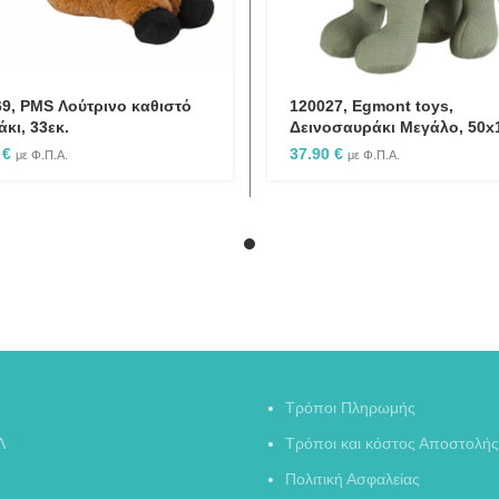
9, PMS Λούτρινο καθιστό
120027, Egmont toys,
κι, 33εκ.
Δεινοσαυράκι Μεγάλο, 50x
0
€
37.90
€
με Φ.Π.Α.
με Φ.Π.Α.
Τρόποι Πληρωμής
Λ
Τρόποι και κόστος Αποστολής
Πολιτική Ασφαλείας