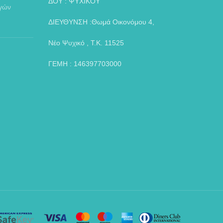
ΔΟΥ : ΨΥΧΙΚΟΥ
αγών
ΔΙΕΥΘΥΝΣΗ :Θωμά Οικονόμου 4,
Νέο Ψυχικό , Τ.Κ. 11525
ΓΕΜΗ : 146397703000