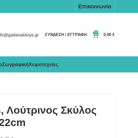
Επικοινωνία
0
nfo@gaitanakitoys.gr
ΣΥΝΔΕΣΗ / ΕΓΓΡΑΦΗ
0.00
€
ο
Ζωγραφική
Χειροτεχνίες
, Λούτρινος Σκύλος
 22cm