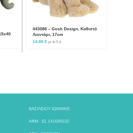
443086 – Gosh Design, Καθιστό
15x40
Λιοντάρι, 17cm
14.80
€
με Φ.Π.Α.
ΒΑΣΙΛΕΙΟΥ ΙΩΑΝΝΗΣ
ΑΦΜ : EL 141695532