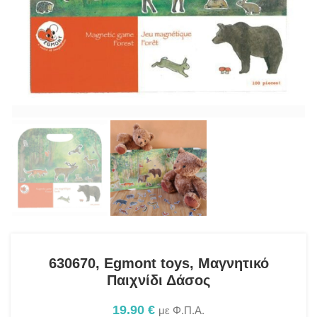
630670, Egmont toys, Μαγνητικό
Παιχνίδι Δάσος
19.90
€
με Φ.Π.Α.