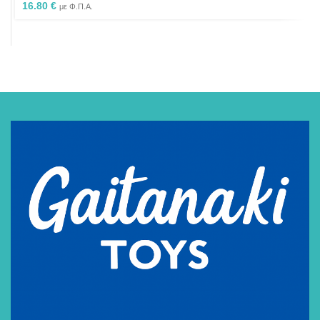
16.80
€
με Φ.Π.Α.