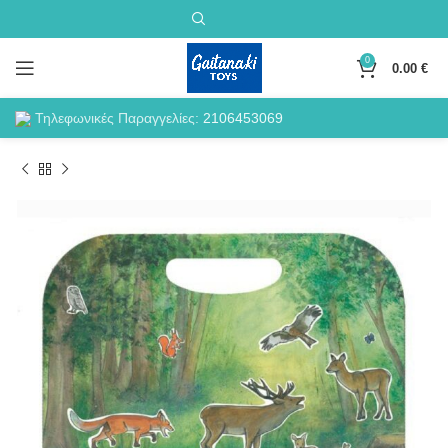
0
0.00
€
Τηλεφωνικές Παραγγελίες:
2106453069