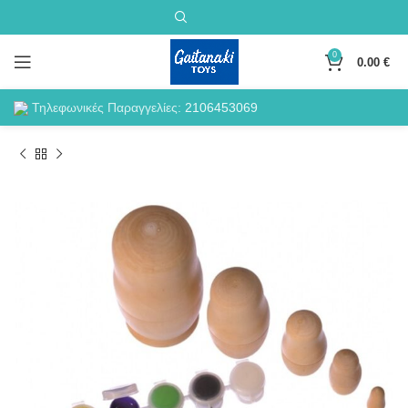
0
0.00
€
Τηλεφωνικές Παραγγελίες:
2106453069