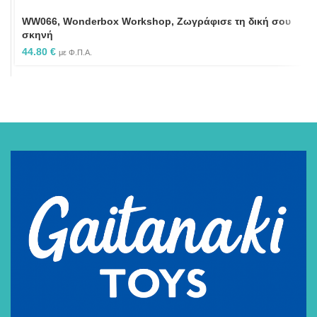
WW066, Wonderbox Workshop, Ζωγράφισε τη δική σου
σκηνή
44.80
€
με Φ.Π.Α.