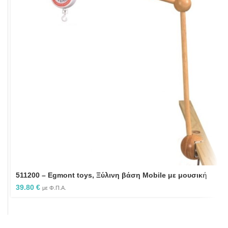
511200 – Egmont toys, Ξύλινη βάση Mobile με μουσική
39.80
€
με Φ.Π.Α.