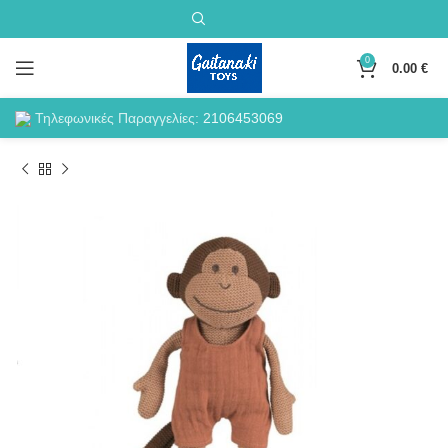
0
0.00
€
Τηλεφωνικές Παραγγελίες:
2106453069