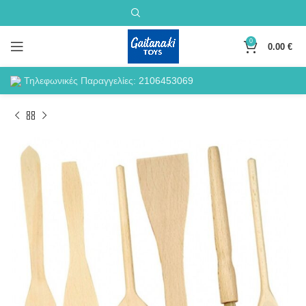
0
0.00
€
Τηλεφωνικές Παραγγελίες:
2106453069