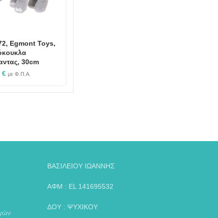
72, Egmont Toys,
όκουκλα
αντας, 30cm
0
€
με Φ.Π.Α.
ΒΑΣΙΛΕΙΟΥ ΙΩΑΝΝΗΣ
ΑΦΜ : EL 141695532
ΔΟΥ : ΨΥΧΙΚΟΥ
αγών