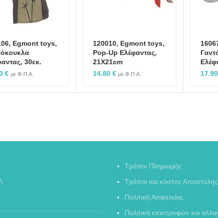
06, Egmont toys,
120010, Egmont toys,
1606
τόκουκλα
Pop-Up Ελέφαντας,
Γαντ
αντας, 30εκ.
21X21cm
Ελέφ
90
€
14.80
€
17.9
με Φ.Π.Α.
με Φ.Π.Α.
Τρόποι Πληρωμής
Λ
Τρόποι και κόστος Αποστολής
Πολιτική Ασφαλείας
Πολιτική επιστροφών και αλλ