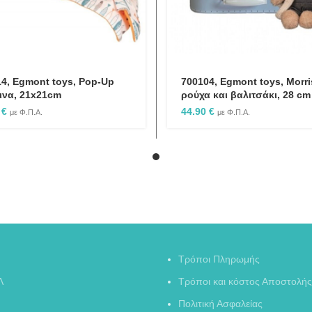
4, Egmont toys, Pop-Up
700104, Egmont toys, Morri
ινα, 21x21cm
ρούχα και βαλιτσάκι, 28 cm
0
€
44.90
€
με Φ.Π.Α.
με Φ.Π.Α.
Τρόποι Πληρωμής
Λ
Τρόποι και κόστος Αποστολής
Πολιτική Ασφαλείας