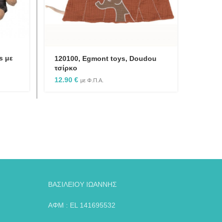
s με
120100, Egmont toys, Doudou
τσίρκο
12.90
€
με Φ.Π.Α.
ΒΑΣΙΛΕΙΟΥ ΙΩΑΝΝΗΣ
ΑΦΜ : EL 141695532