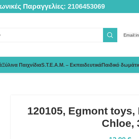
ωνικές Παραγγελίες:
2106453069
Email:i
ά
Ξύλινα Παιχνίδια
S.T.E.A.M. – Εκπαιδευτικά
Παιδικό δωμάτι
120105, Egmont toys,
Chloe,