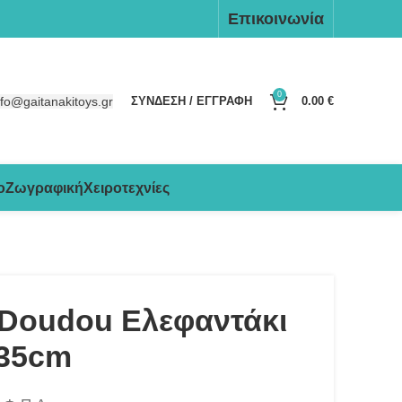
Επικοινωνία
0
nfo@gaitanakitoys.gr
ΣΥΝΔΕΣΗ / ΕΓΓΡΑΦΗ
0.00
€
ο
Ζωγραφική
Χειροτεχνίες
 Doudou Ελεφαντάκι
 35cm