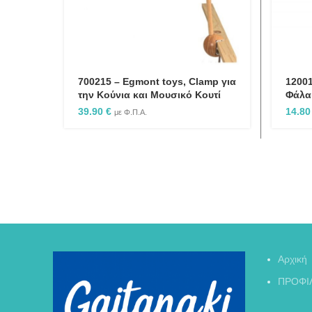
700215 – Egmont toys, Clamp για
12001
την Κούνια και Μουσικό Κουτί
Φάλα
39.90
€
14.8
με Φ.Π.Α.
Αρχική
ΠΡΟΦΙ