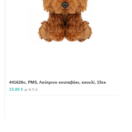
441626c, PMS, Λούτρινο κουταβάκι, κανελί, 15εκ
15.80
€
με Φ.Π.Α.