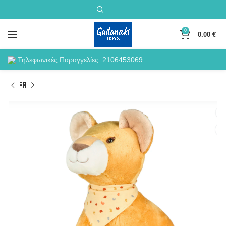
0
0.00
€
Τηλεφωνικές Παραγγελίες:
2106453069