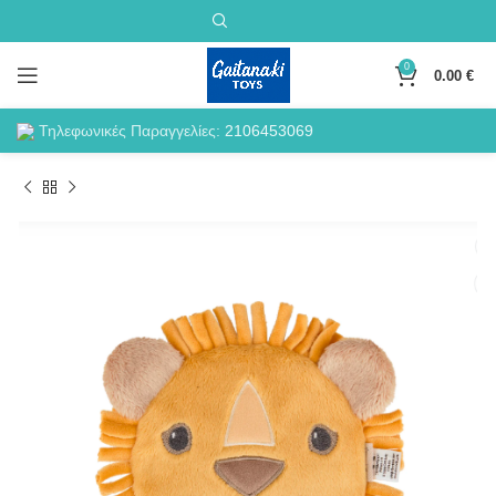
0
0.00
€
Τηλεφωνικές Παραγγελίες:
2106453069