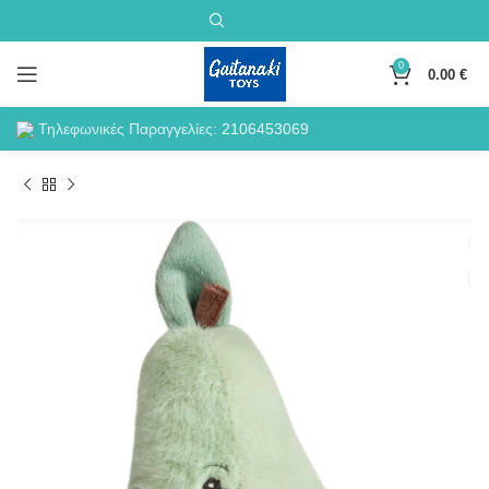
0
0.00
€
Τηλεφωνικές Παραγγελίες:
2106453069