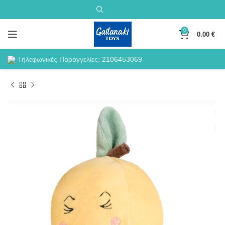
0
0.00
€
Τηλεφωνικές Παραγγελίες:
2106453069